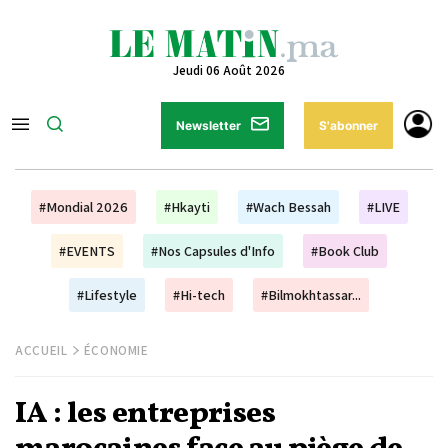
Jeudi 06 Août 2026
Newsletter
S'abonner
#Mondial 2026
#Hkayti
#Wach Bessah
#LIVE
#EVENTS
#Nos Capsules d'Info
#Book Club
#Lifestyle
#Hi-tech
#Bilmokhtassar...
ACCUEIL
ÉCONOMIE
IA : les entreprises