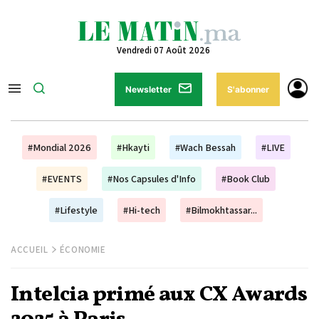
Vendredi 07 Août 2026
Newsletter
S'abonner
#Mondial 2026
#Hkayti
#Wach Bessah
#LIVE
#EVENTS
#Nos Capsules d'Info
#Book Club
#Lifestyle
#Hi-tech
#Bilmokhtassar...
ACCUEIL
ÉCONOMIE
Intelcia primé aux CX Awards