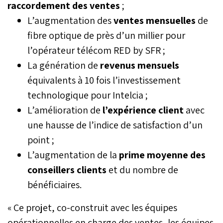
raccordement des ventes
;
5 000 salariés. Il devient
également le premier
L’augmentation des
ventes mensuelles
de
outsourceur distingué
fibre optique de près d’un millier pour
dans cette catégorie.
l’opérateur télécom RED by SFR ;
La génération de
revenus mensuels
équivalents à 10 fois l’investissement
technologique pour Intelcia ;
L’amélioration de
l’expérience client
avec
une hausse de l’indice de satisfaction d’un
point ;
L’augmentation de la
prime moyenne des
conseillers clients
et du nombre de
bénéficiaires.
« Ce projet, co-construit avec les équipes
opérationnelles en charge des ventes, les équipes