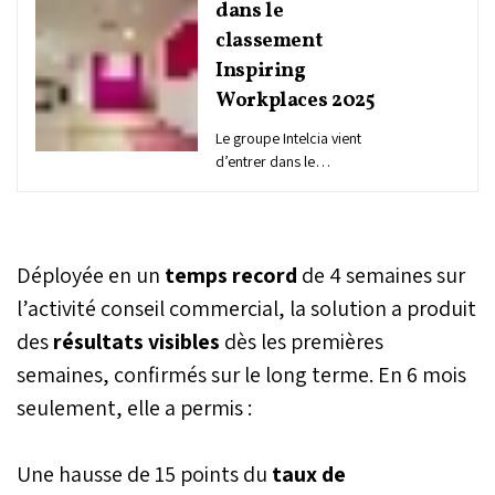
dans le
classement
Inspiring
Workplaces 2025
Le groupe Intelcia vient
d’entrer dans le
classement 2025
d’Inspiring Workplaces,
une organisation
internationale qui
Déployée en un
temps record
de 4 semaines sur
distingue les entreprises
plaçant l’humain au cœur
l’activité conseil commercial, la solution a produit
de leur modèle. Le groupe
des
résultats visibles
dès les premières
marocain y figure en tête
semaines, confirmés sur le long terme. En 6 mois
de la région Middle East
Africa (MEA), toutes
seulement, elle a permis :
catégories confondues, et
se classe deuxième en
Europe dans la catégorie
Une hausse de 15 points du
taux de
des entreprises de plus de