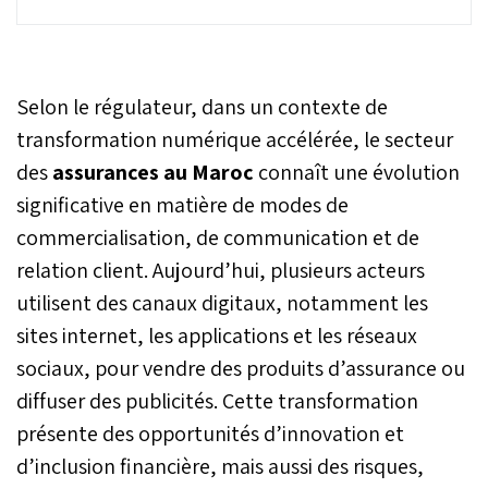
branches, Vie et Non-Vie,
le secteur marocain de
l’assurance et de la
réassurance a atteint un
Selon le régulateur, dans un contexte de
niveau record au premier
semestre 2025. Les primes
transformation numérique accélérée, le secteur
émises culminent à près
des
assurances au Maroc
connaît une évolution
de 35 milliards de
significative en matière de modes de
dirhams, soit une hausse
annuelle de 7%, tirée
commercialisation, de communication et de
essentiellement par les
relation client. Aujourd’hui, plusieurs acteurs
produits d’épargne et le
marché automobile ainsi
utilisent des canaux digitaux, notamment les
que de plusieurs autres
sites internet, les applications et les réseaux
branches en forte
progression.
sociaux, pour vendre des produits d’assurance ou
diffuser des publicités. Cette transformation
présente des opportunités d’innovation et
d’inclusion financière, mais aussi des risques,