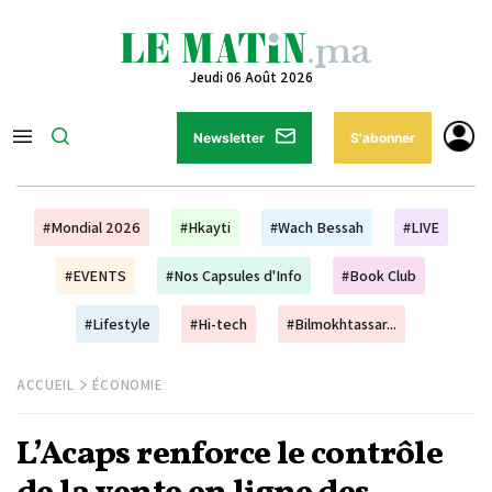
Jeudi 06 Août 2026
Newsletter
S'abonner
#Mondial 2026
#Hkayti
#Wach Bessah
#LIVE
#EVENTS
#Nos Capsules d'Info
#Book Club
#Lifestyle
#Hi-tech
#Bilmokhtassar...
ACCUEIL
ÉCONOMIE
L’Acaps renforce le contrôle