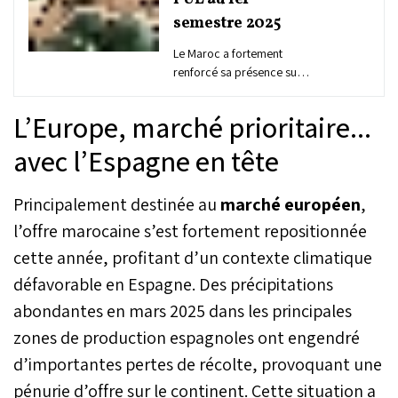
semestre 2025
Le Maroc a fortement
renforcé sa présence sur
le marché européen de la
pastèque au premier
L’Europe, marché prioritaire...
semestre 2025, avec une
hausse de 53,5 % de ses
avec l’Espagne en tête
exportations pour
atteindre 130,6 millions de
Principalement destinée au
marché européen
,
kilos et près de 162
millions d’euros de
l’offre marocaine s’est fortement repositionnée
recettes. Dans le même
cette année, profitant d’un contexte climatique
temps, l’Espagne,
pourtant premier
défavorable en Espagne. Des précipitations
fournisseur, a vu ses
abondantes en mars 2025 dans les principales
ventes s’effondrer de 42,5
%, selon les données
zones de production espagnoles ont engendré
publiées par Hortoinfo.
d’importantes pertes de récolte, provoquant une
pénurie d’offre sur le continent. Cette situation a