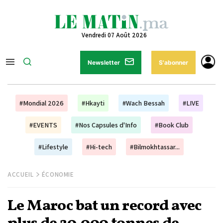
Vendredi 07 Août 2026
Newsletter
S'abonner
#Mondial 2026
#Hkayti
#Wach Bessah
#LIVE
#EVENTS
#Nos Capsules d'Info
#Book Club
#Lifestyle
#Hi-tech
#Bilmokhtassar...
ACCUEIL
ÉCONOMIE
Le Maroc bat un record avec