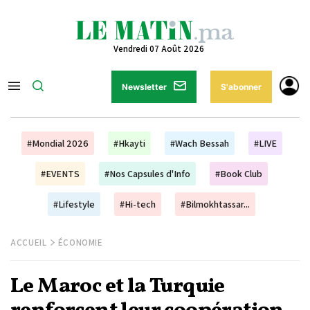
Vendredi 07 Août 2026
Newsletter
S'abonner
#Mondial 2026
#Hkayti
#Wach Bessah
#LIVE
#EVENTS
#Nos Capsules d'Info
#Book Club
#Lifestyle
#Hi-tech
#Bilmokhtassar...
ACCUEIL
ÉCONOMIE
Le Maroc et la Turquie