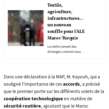
Textile,
agriculture,
infrastructures...
un nouveau
souffle pour l'ALE
Maroc-Turquie
Le renforcement des
échanges commerciaux
bilatéraux et le
développement d'un
partenariat économique
équilibré entre le Maroc et
Dans une déclaration à la MAP, M. Kayouh, qui a
la Turquie ont été au
centre des travaux, lundi à
souligné l’importance de ces
accords
, a précisé
Ankara, de la 6e
que le premier porte sur les différents volets de la
commission conjointe de
coopération technologique
suivi de la mise en œuvre
en matière de
de l’accord de libre-
sécurité routière
, ajoutant que le Maroc
échange (ALE) entre les