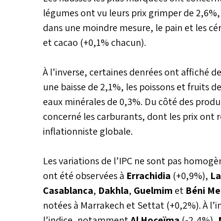
légumes ont vu leurs prix grimper de 2,6%, s
dans une moindre mesure, le pain et les céré
et cacao (+0,1% chacun).
À l’inverse, certaines denrées ont affiché de
une baisse de 2,1%, les poissons et fruits d
eaux minérales de 0,3%. Du côté des produi
concerné les carburants, dont les prix ont 
inflationniste globale.
Les variations de l’IPC ne sont pas homogène
ont été observées à
Errachidia
(+0,9%),
La
Casablanca
,
Dakhla
,
Guelmim
et
Béni Me
notées à Marrakech et Settat (+0,2%). À l’in
l’indice, notamment
Al Hoceïma
(-2,4%),