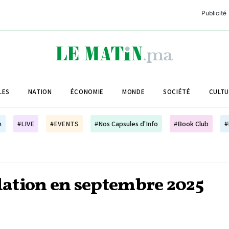
Publicité
C
L
A
LES
NATION
ÉCONOMIE
MONDE
SOCIÉTÉ
CULT
L
L
h
#LIVE
#EVENTS
#Nos Capsules d'Info
#Book Club
#
L
M
M
flation en septembre 2025
B