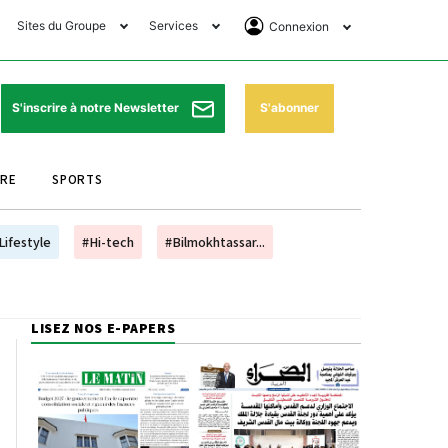
Sites du Groupe
Services
Connexion
lub Avantages
Horaires de prières
Se Connecter
e Matin Sports
Pharmacies de garde
Abonnement
S'abonner
S'inscrire à notre Newsletter
ssahraa
Météo
Archives ePaper
URE
SPORTS
e Matin Store
Programme TV
e Matin Annonces
Cinéma
Lifestyle
#Hi-tech
#Bilmokhtassar...
es Imprimeries du
Horaires de train
atin
Bourse
LISEZ NOS E-PAPERS
orocco Today Forum
ookclub