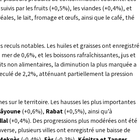
uivis par les fruits (+0,5%), les viandes (+0,4%), et
ales, le lait, fromage et œufs, ainsi que le café, thé
s reculs notables. Les huiles et graisses ont enregistré
e mer de 0,6%, et les boissons rafraîchissantes, jus et
ts non alimentaires, la diminution la plus marquée a
reculé de 2,2%, atténuant partiellement la pression
s sur le territoire. Les hausses les plus importantes
âyoune
(+0,6%),
Rabat
(+0,5%), ainsi qu’à
llal
(+0,4%). Des progressions plus modérées ont été
verse, plusieurs villes ont enregistré une baisse de
Meknès
(-0,4%),
Fès
(-0,3%),
Kénitra et Tanger