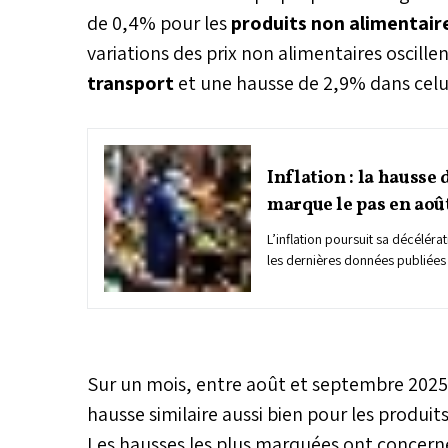
de 0,4% pour les
produits non alimentair
variations des prix non alimentaires oscill
transport
et une hausse de 2,9% dans celui
Inflation : la hausse 
marque le pas en aoû
L’inflation poursuit sa décéléra
les dernières données publiées 
Commissariat au Plan, l’indice d
consommation (IPC) a enregist
en août 2025 en glissement ann
juillet. Cette évolution traduit 
rythme de l’inflation, qui s’inst
Sur un mois, entre août et septembre 2025,
niveaux modérés, dans un conte
relative des prix à la consomma
hausse similaire aussi bien pour les produit
Les hausses les plus marquées ont concern