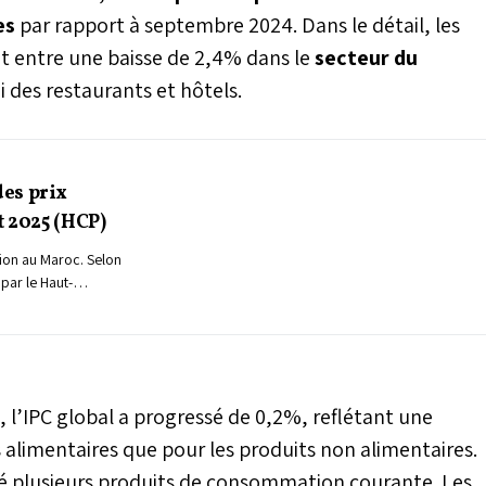
es
par rapport à septembre 2024. Dans le détail, les
ent entre une baisse de 2,4% dans le
secteur du
 des restaurants et hôtels.
des prix
t 2025 (HCP)
tion au Maroc. Selon
par le Haut-
es prix à la
ré une hausse de 0,3%
uel, contre 0,5% en
un ralentissement du
alle désormais à des
 l’IPC global a progressé de 0,2%, reflétant une
xte de stabilité
tion.
s alimentaires que pour les produits non alimentaires.
é plusieurs produits de consommation courante. Les