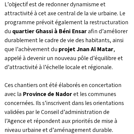
programme
L’objectif est de redonner dynamisme et
d’investissement centré
attractivité à cet axe central de la vie urbaine. Le
sur les infrastructures, la
connectivité et les projets
programme prévoit également la restructuration
structurants, dans la
du
quartier Ghassi à Béni Ensar
afin d’améliorer
continuité du projet
Marchica engagé depuis
durablement le cadre de vie des habitants, ainsi
2008 dans la province de
que l’achèvement du
projet Jnan Al Matar
,
Nador.
appelé à devenir un nouveau pôle d’équilibre et
d’attractivité à l’échelle locale et régionale.
Ces chantiers ont été élaborés en concertation
avec la
Province de Nador
et les communes
concernées. Ils s’inscrivent dans les orientations
validées par le Conseil d’administration de
l’Agence et répondent aux priorités de mise à
niveau urbaine et d’aménagement durable.