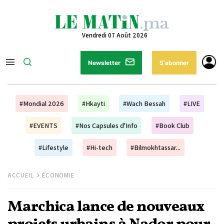
Vendredi 07 Août 2026
Newsletter
S'abonner
#Mondial 2026
#Hkayti
#Wach Bessah
#LIVE
#EVENTS
#Nos Capsules d'Info
#Book Club
#Lifestyle
#Hi-tech
#Bilmokhtassar...
ACCUEIL
ÉCONOMIE
Marchica lance de nouveaux