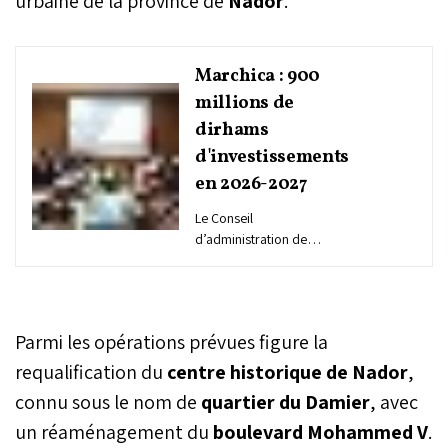
urbaine de la province de
Nador
.
Marchica : 900
millions de
dirhams
d'investissements
en 2026-2027
Le Conseil
d’administration de
l’Agence pour
l’Aménagement du Site de
la Lagune de Marchica a
approuvé la mobilisation
Parmi les opérations prévues figure la
de 900 millions de
dirhams pour la période
requalification du
centre historique de Nador
,
2026-2027. Ce
connu sous le nom de
quartier du Damier
, avec
financement vise le
un réaménagement du
lancement d’un nouveau
boulevard Mohammed V
.