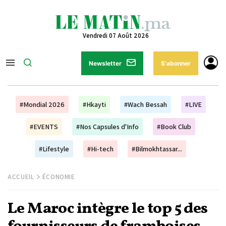
Vendredi 07 Août 2026
Newsletter
S'abonner
#Mondial 2026
#Hkayti
#Wach Bessah
#LIVE
#EVENTS
#Nos Capsules d'Info
#Book Club
#Lifestyle
#Hi-tech
#Bilmokhtassar...
ACCUEIL
ÉCONOMIE
Le Maroc intègre le top 5 des