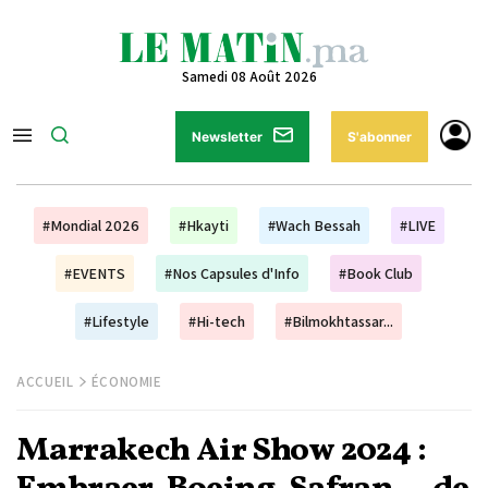
Samedi 08 Août 2026
Newsletter
S'abonner
#Mondial 2026
#Hkayti
#Wach Bessah
#LIVE
#EVENTS
#Nos Capsules d'Info
#Book Club
#Lifestyle
#Hi-tech
#Bilmokhtassar...
ACCUEIL
ÉCONOMIE
Marrakech Air Show 2024 :