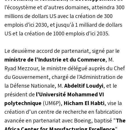
Tchéquie, et le Général
l'écosystème et d'autres domaines, atteindra 300
Zakir Hasanov, ministre de
millions de dollars US avec la création de 300
la Défense de la
République d'Azerbaïdjan
emplois d'ici 2030, et jusqu'à 1 milliard de dollars
et ce, en marge de leur
US et la création de 1000 emplois d'ici 2035.
participation à la 7ème
édition du Salon
International de
Le deuxième accord de partenariat, signé par le
l'Aéronautique et du
Spatial "Marrakech
ministre de l’Industrie et du Commerce
, M.
Airshow 2024".
Ryad Mezzour, le ministre délégué auprès du Chef
du Gouvernement, chargé de l'Administration de
la Défense Nationale, M.
Abdeltif Loudyi
, et le
président de
l’Université Mohammed VI
polytechnique
(UM6P),
Hicham El Habti
, vise la
création d’un centre de recherche en fabrication
avancée en partenariat avec Boeing, baptisé "
The
Africa Center for Manufacturing Excellence
"