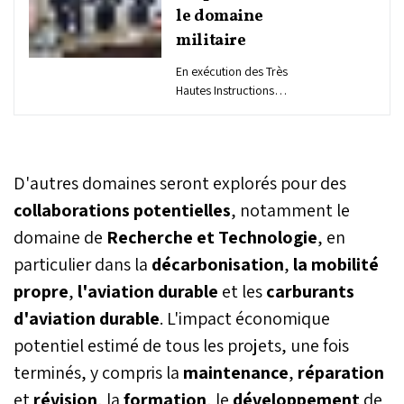
le domaine
militaire
En exécution des Très
Hautes Instructions
Royales, M. Abdeltif
Loudyi, ministre délégué
auprès du Chef du
Gouvernement, chargé de
D'autres domaines seront explorés pour des
l'Administration de la
Défense Nationale, a reçu
collaborations potentielles
, notamment le
mercredi à Marrakech, en
domaine de
Recherche et Technologie
, en
présence du Général de
particulier dans la
décarbonisation
Corps d'Armée
,
la mobilité
Mohammed Berrid,
propre
,
l'aviation durable
et les
carburants
Inspecteur Général des
d'aviation durable
. L'impact économique
FAR et Commandant la
Zone Sud, Mme Jana
potentiel estimé de tous les projets, une fois
Černochová, ministre de
terminés, y compris la
maintenance
,
réparation
la Défense de la
République de la
et
révision
, la
formation
, le
développement
de