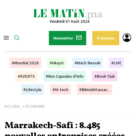
Vendredi 07 Août 2026
Newsletter
S'abonner
#Mondial 2026
#Hkayti
#Wach Bessah
#LIVE
#EVENTS
#Nos Capsules d'Info
#Book Club
#Lifestyle
#Hi-tech
#Bilmokhtassar...
ACCUEIL
ÉCONOMIE
Marrakech-Safi : 8.485