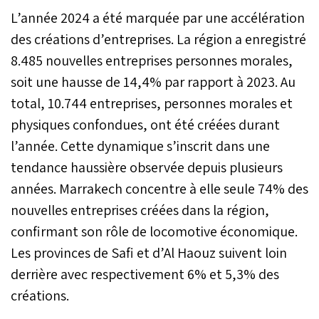
– entre dans sa phase de
L’année 2024 a été marquée par une accélération
déploiement territorial.
Maroc PME envisage
des créations d’entreprises. La région a enregistré
d’organiser une tournée
8.485 nouvelles entreprises personnes morales,
nationale de promotion
soit une hausse de 14,4% par rapport à 2023. Au
afin de rapprocher le
programme des chefs
total, 10.744 entreprises, personnes morales et
d’entreprise aux quatre
physiques confondues, ont été créées durant
coins du Royaume.
l’année. Cette dynamique s’inscrit dans une
tendance haussière observée depuis plusieurs
années. Marrakech concentre à elle seule 74% des
nouvelles entreprises créées dans la région,
confirmant son rôle de locomotive économique.
Les provinces de Safi et d’Al Haouz suivent loin
derrière avec respectivement 6% et 5,3% des
créations.