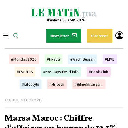
Dimanche 09 Août 2026
Newsletter
S'abonner
#Mondial 2026
#Hkayti
#Wach Bessah
#LIVE
#EVENTS
#Nos Capsules d'Info
#Book Club
#Lifestyle
#Hi-tech
#Bilmokhtassar...
ACCUEIL
ÉCONOMIE
Marsa Maroc : Chiffre