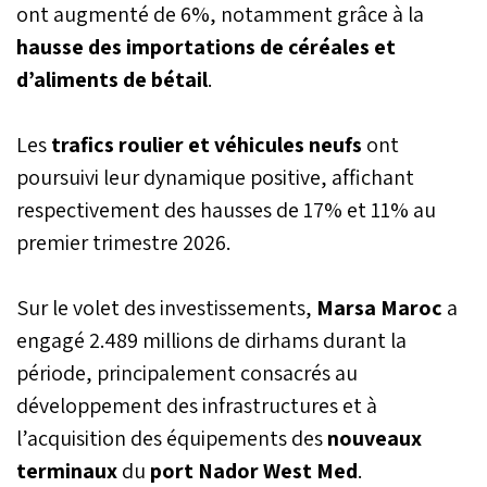
ont augmenté de 6%, notamment grâce à la
navires de plus grande
capacité, dans le cadre
hausse des importations de céréales et
d’un programme
d’aliments de bétail
.
d’investissement visant à
moderniser les
infrastructures portuaires.
Les
trafics roulier et véhicules neufs
ont
poursuivi leur dynamique positive, affichant
respectivement des hausses de 17% et 11% au
premier trimestre 2026.
Sur le volet des investissements,
Marsa Maroc
a
engagé 2.489 millions de dirhams durant la
période, principalement consacrés au
développement des infrastructures et à
l’acquisition des équipements des
nouveaux
terminaux
du
port Nador West Med
.