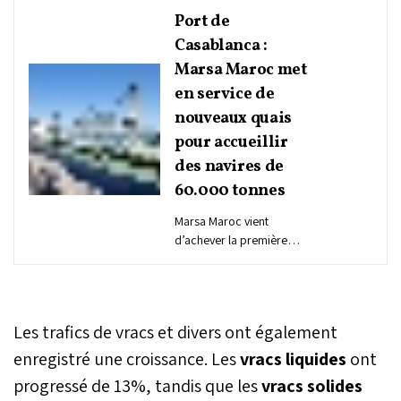
Port de
Casablanca :
Marsa Maroc met
en service de
nouveaux quais
pour accueillir
des navires de
60.000 tonnes
Marsa Maroc vient
d’achever la première
phase d’un projet
d’approfondissement au
terminal polyvalent du
port de Casablanca,
Les trafics de vracs et divers ont également
portant sur 230 mètres de
quai à -12 mètres. Cette
enregistré une croissance. Les
vracs liquides
ont
mise en service permet
progressé de 13%, tandis que les
vracs solides
désormais d’accueillir des