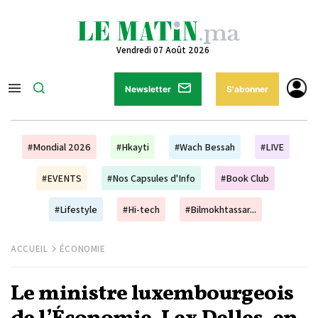
Vendredi 07 Août 2026
Newsletter
S'abonner
#Mondial 2026
#Hkayti
#Wach Bessah
#LIVE
#EVENTS
#Nos Capsules d'Info
#Book Club
#Lifestyle
#Hi-tech
#Bilmokhtassar...
ACCUEIL
ÉCONOMIE
Le ministre luxembourgeois