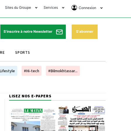
Sites du Groupe
Services
Connexion
lub Avantages
Horaires de prières
Se Connecter
e Matin Sports
Pharmacies de garde
Abonnement
S'abonner
S'inscrire à notre Newsletter
ssahraa
Météo
Archives ePaper
URE
SPORTS
e Matin Store
Programme TV
e Matin Annonces
Cinéma
Lifestyle
#Hi-tech
#Bilmokhtassar...
es Imprimeries du
Horaires de train
atin
Bourse
LISEZ NOS E-PAPERS
orocco Today Forum
ookclub