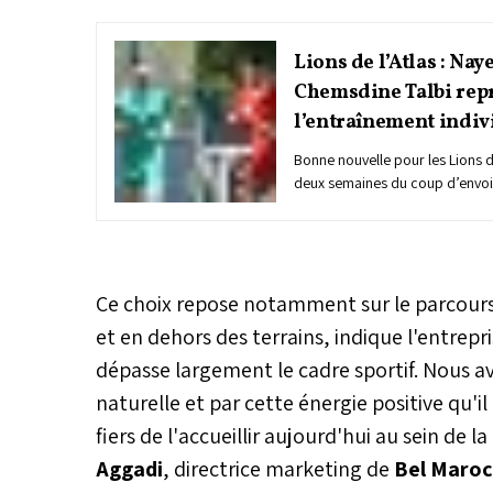
Lions de l’Atlas : Nay
Chemsdine Talbi rep
l’entraînement indiv
Bonne nouvelle pour les Lions d
deux semaines du coup d’envoi
monde 2026. Nayef Aguerd et C
repris l’entraînement individue
Mohammed VI de football, franc
étape dans leur processus de r
retours progressifs qui confort
Ce choix repose notamment sur le parcours d
staff technique marocain avant 
et en dehors des terrains, indique l'entre
États-Unis.
dépasse largement le cadre sportif. Nous a
naturelle et par cette énergie positive qu
fiers de l'accueillir aujourd'hui au sein de l
Aggadi
, directrice marketing de
Bel Maroc