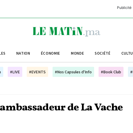
Publicité
C
L
A
LES
NATION
ÉCONOMIE
MONDE
SOCIÉTÉ
CULT
L
L
h
#LIVE
#EVENTS
#Nos Capsules d'Info
#Book Club
#
L
M
M
 ambassadeur de La Vache
B