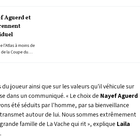
ef Aguerd et
rennent
iduel
e l’Atlas à moins de
 de la Coupe du
hemsdine Talbi ont
l au Complexe
hissant une nouvelle
établissement. Deux
ent l’optimisme du
u joueur ainsi que sur les valeurs qu'il véhicule sur
le départ vers les
prise dans un communiqué. « Le choix de
Nayef Aguerd
vons été séduits par l'homme, par sa bienveillance
'il transmet autour de lui. Nous sommes extrêmement
a grande famille de La Vache qui rit », explique
Laila
.