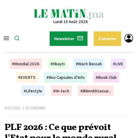
Lundi 10 Août 2026
Newsletter
S'abonner
#Mondial 2026
#Hkayti
#Wach Bessah
#LIVE
#EVENTS
#Nos Capsules d'Info
#Book Club
#Lifestyle
#Hi-tech
#Bilmokhtassar...
ACCUEIL
ÉCONOMIE
PLF 2026 : Ce que prévoit