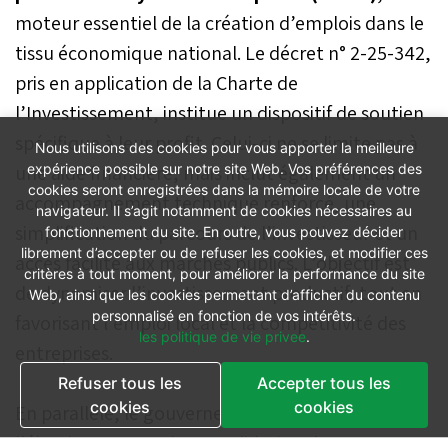
moteur essentiel de la création d’emplois dans le
tissu économique national. Le décret n° 2-25-342,
pris en application de la Charte de
l’Investissement, institue un dispositif de soutien
spécifique à leur profit. Celui-ci ne se limite pas à
Nous utilisons des cookies pour vous apporter la meilleure
une aide financière, mais inclut également un
expérience possible sur notre site Web. Vos préférences des
cookies seront enregistrées dans la mémoire locale de votre
accompagnement technique renforcé, une
navigateur. Il s’agit notamment de cookies nécessaires au
simplification du parcours de l’investisseur et un
fonctionnement du site. En outre, vous pouvez décider
librement d’accepter ou de refuser les cookies, et modifier ces
accès facilité aux marchés publics. L’objectif est
critères à tout moment, pour améliorer la performance du site
de dynamiser l’investissement productif, tout en
Web, ainsi que les cookies permettant d’afficher du contenu
personnalisé en fonction de vos intérêts.
favorisant l’emploi local et la compétitivité des
les politique de vie privee
.
entreprises.
Refuser tous les
Accepter tous les
cookies
cookies
En parallèle, le gouvernement poursuit
l’élargissement et la consolidation des