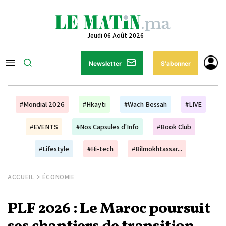
Jeudi 06 Août 2026
Newsletter
S'abonner
#Mondial 2026
#Hkayti
#Wach Bessah
#LIVE
#EVENTS
#Nos Capsules d'Info
#Book Club
#Lifestyle
#Hi-tech
#Bilmokhtassar...
ACCUEIL
ÉCONOMIE
PLF 2026 : Le Maroc poursuit