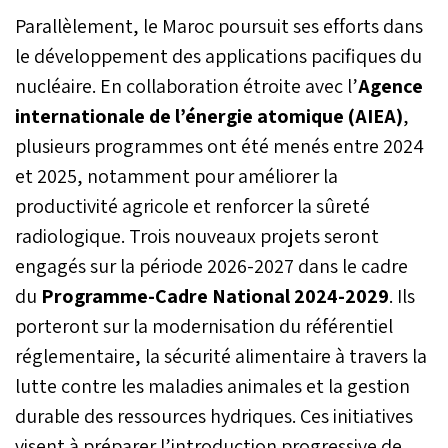
stratégie
Parallèlement, le Maroc poursuit ses efforts dans
gouvernementale. Entre
aides directes,
le développement des applications pacifiques du
réhabilitation des zones
nucléaire. En collaboration étroite avec l’
Agence
sinistrées et renforcement
internationale de l’énergie atomique (AIEA)
de la planification urbaine,
,
le Royaume poursuit sa
plusieurs programmes ont été menés entre 2024
vision d’un
et 2025, notamment pour améliorer la
développement territorial
équilibré et durable, en
productivité agricole et renforcer la sûreté
phase avec les Hautes
radiologique. Trois nouveaux projets seront
Orientations Royales.
engagés sur la période 2026-2027 dans le cadre
du
Programme-Cadre National 2024-2029
. Ils
porteront sur la modernisation du référentiel
réglementaire, la sécurité alimentaire à travers la
lutte contre les maladies animales et la gestion
durable des ressources hydriques. Ces initiatives
visent à préparer l’introduction progressive de