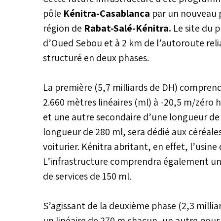
pôle
Kénitra-Casablanca
par un nouveau p
région de
Rabat-Salé-Kénitra.
Le site du 
d’Oued Sebou et à 2 km de l’autoroute relian
structuré en deux phases.
La première (5,7 milliards de DH) comprend
2.660 mètres linéaires (ml) à -20,5 m/zéro
et une autre secondaire d’une longueur de 
longueur de 280 ml, sera dédié aux céréales
voiturier. Kénitra abritant, en effet, l’usin
L’infrastructure comprendra également un 
de services de 150 ml.
S’agissant de la deuxième phase (2,3 millia
un linéaire de 270 m chacun, un autre pour le