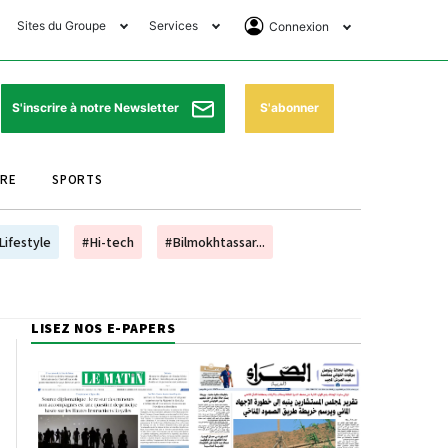
Sites du Groupe
Services
Connexion
lub Avantages
Horaires de prières
Se Connecter
e Matin Sports
Pharmacies de garde
Abonnement
S'abonner
S'inscrire à notre Newsletter
ssahraa
Météo
Archives ePaper
URE
SPORTS
e Matin Store
Programme TV
e Matin Annonces
Cinéma
Lifestyle
#Hi-tech
#Bilmokhtassar...
es Imprimeries du
Horaires de train
atin
Bourse
LISEZ NOS E-PAPERS
orocco Today Forum
ookclub