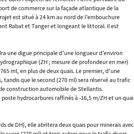
ort de commerce sur la façade atlantique de la
projet est situé à 24 km au nord de l’embouchure
t Rabat et Tanger et longeant le littoral. Il est
ra une digue principale d’une longueur d’environ
 hydrographique (ZH ; mesure de profondeur en mer)
765 ml, en plus de deux quais. Le premier, d’une
, tandis que le second (270 ml) sera réservé au trafic
e de construction automobile de Stellantis.
poste hydrocarbures raffinés à -16,5 m/ZH et un quai
rds de DH), elle abritera deux quais pour minerais avec
 sucre (270 ml) et trois autres pour le trafic divers