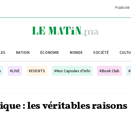
Publicité
C
L
A
LES
NATION
ÉCONOMIE
MONDE
SOCIÉTÉ
CULT
L
L
h
#LIVE
#EVENTS
#Nos Capsules d'Info
#Book Club
#
L
M
M
que : les véritables raisons
B