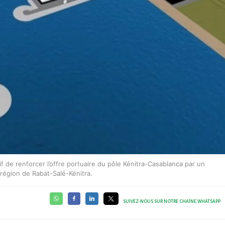
f de renforcer l’offre portuaire du pôle Kénitra-Casablanca par un
région de Rabat-Salé-Kénitra.
SUIVEZ-NOUS SUR NOTRE CHAÎNE WHATSAPP