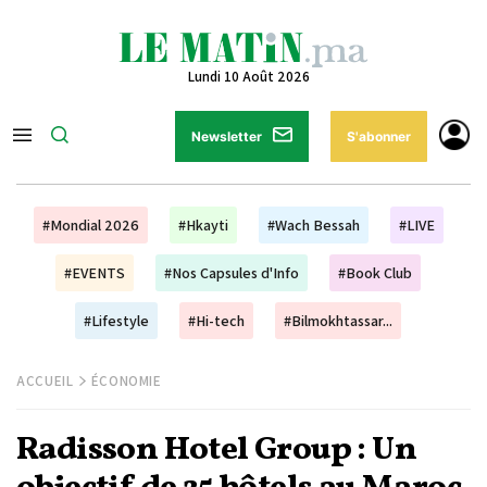
Lundi 10 Août 2026
Newsletter
S'abonner
#Mondial 2026
#Hkayti
#Wach Bessah
#LIVE
#EVENTS
#Nos Capsules d'Info
#Book Club
#Lifestyle
#Hi-tech
#Bilmokhtassar...
ACCUEIL
ÉCONOMIE
Radisson Hotel Group : Un