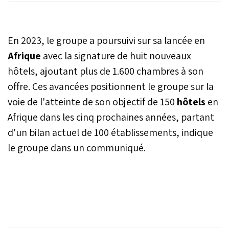
nouveau directeur
commercial régional des
ventes. M. El Ammari ainsi
En 2023, le groupe a poursuivi sur sa lancée en
son expertise stratégique
et sa passion pour
Afrique
avec la signature de huit nouveaux
l'industrie hôtelière au
hôtels, ajoutant plus de 1.600 chambres à son
service du renforcement
offre. Ces avancées positionnent le groupe sur la
de la présence de
Radisson Resorts sur le
voie de l'atteinte de son objectif de 150
hôtels
en
marché marocain, indique
Afrique dans les cinq prochaines années, partant
le groupe dans un
communiqué.
d'un bilan actuel de 100 établissements, indique
le groupe dans un communiqué.