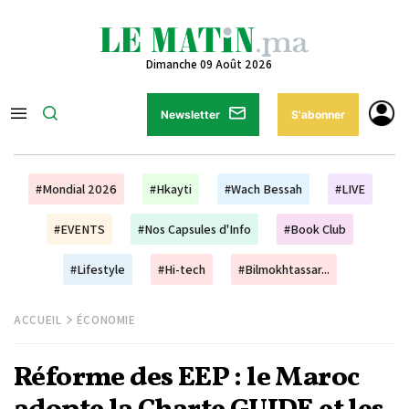
Dimanche 09 Août 2026
Newsletter
S'abonner
#Mondial 2026
#Hkayti
#Wach Bessah
#LIVE
#EVENTS
#Nos Capsules d'Info
#Book Club
#Lifestyle
#Hi-tech
#Bilmokhtassar...
ACCUEIL
ÉCONOMIE
Réforme des EEP : le Maroc