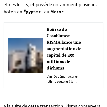
et des loisirs, et possède notamment plusieurs
hôtels en
Égypte
et au
Maroc
.
Bourse de
Casablanca:
RISMA lance une
augmentation de
capital de 450
millions de
dirhams
L’année démarre sur un
rythme soutenu à la
Bourse de Casablanca
avec l’annonce d’une
opération significative sur
le compartiment des
À la suite de cette transaction, Risma conservera
augmentations de capital.