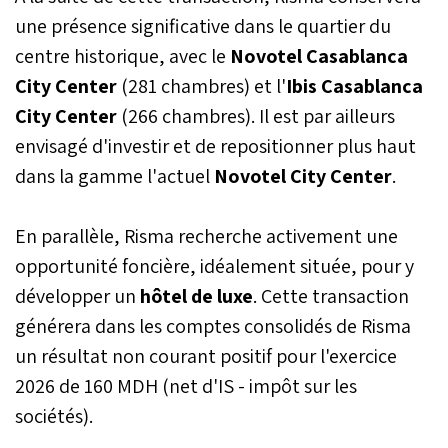
RISMA, acteur de
une présence significative dans le quartier du
référence de l’hôtellerie
centre historique, avec le
Novotel Casablanca
au Maroc, a obtenu le visa
City Center
(281 chambres) et l'
de l’Autorité marocaine du
Ibis Casablanca
marché des capitaux
City Center
(266 chambres). Il est par ailleurs
(AMMC) pour procéder à
envisagé d'investir et de repositionner plus haut
une augmentation de
capital de 450 millions de
dans la gamme l'actuel
Novotel City Center
.
dirhams, confirmant ainsi
sa volonté de se
positionner comme un
En parallèle, Risma recherche activement une
bénéficiaire direct de la
opportunité foncière, idéalement située, pour y
dynamique touristique
développer un
hôtel de luxe
nationale.
. Cette transaction
générera dans les comptes consolidés de Risma
un résultat non courant positif pour l'exercice
2026 de 160 MDH (net d'IS - impôt sur les
sociétés).