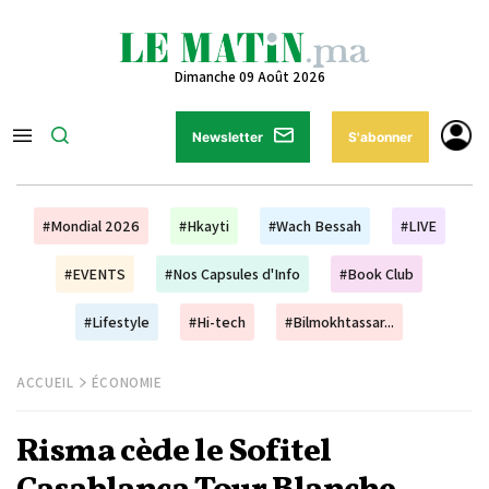
Dimanche 09 Août 2026
Newsletter
S'abonner
#Mondial 2026
#Hkayti
#Wach Bessah
#LIVE
#EVENTS
#Nos Capsules d'Info
#Book Club
#Lifestyle
#Hi-tech
#Bilmokhtassar...
ACCUEIL
ÉCONOMIE
Risma cède le Sofitel