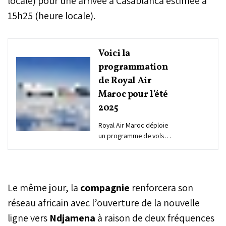
locale) pour une arrivée à Casablanca estimée à
15h25 (heure locale).
Voici la
programmation
de Royal Air
Maroc pour l'été
2025
Royal Air Maroc déploie
un programme de vols
renforcé pour l'été 2025
afin d'accompagner le
retour en nombre des
Marocains du Monde
Le même jour, la
compagnie
renforcera son
durant la période estivale.
La compagnie nationale
réseau africain avec l’ouverture de la nouvelle
propose une capacité
ligne vers
Ndjamena
à raison de deux fréquences
record de plus de 6,6