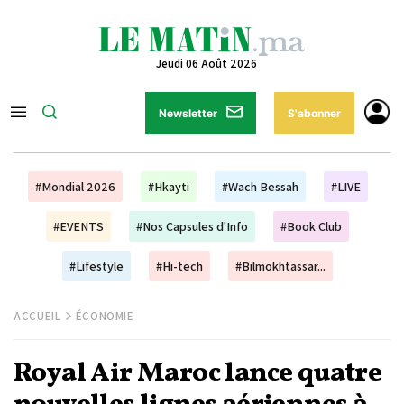
Jeudi 06 Août 2026
Newsletter
S'abonner
#Mondial 2026
#Hkayti
#Wach Bessah
#LIVE
#EVENTS
#Nos Capsules d'Info
#Book Club
#Lifestyle
#Hi-tech
#Bilmokhtassar...
ACCUEIL
ÉCONOMIE
Royal Air Maroc lance quatre