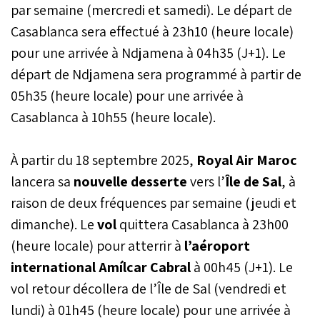
par semaine (mercredi et samedi). Le départ de
millions de sièges, soit une
augmentation de plus de
Casablanca sera effectué à 23h10 (heure locale)
700.000 sièges par
pour une arrivée à Ndjamena à 04h35 (J+1). Le
rapport à l'été 2024. Au
total, 95 destinations
départ de Ndjamena sera programmé à partir de
seront desservies à
05h35 (heure locale) pour une arrivée à
l’échelle internationale.
Casablanca à 10h55 (heure locale).
À partir du 18 septembre 2025,
Royal Air Maroc
lancera sa
nouvelle desserte
vers l’
Île de Sal
, à
raison de deux fréquences par semaine (jeudi et
dimanche). Le
vol
quittera Casablanca à 23h00
(heure locale) pour atterrir à
l’aéroport
international Amílcar Cabral
à 00h45 (J+1). Le
vol retour décollera de l’Île de Sal (vendredi et
lundi) à 01h45 (heure locale) pour une arrivée à