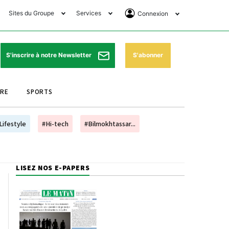
Sites du Groupe
Services
Connexion
lub Avantages
Horaires de prières
Se Connecter
e Matin Sports
Pharmacies de garde
Abonnement
S'abonner
S'inscrire à notre Newsletter
ssahraa
Météo
Archives ePaper
URE
SPORTS
e Matin Store
Programme TV
e Matin Annonces
Cinéma
Lifestyle
#Hi-tech
#Bilmokhtassar...
es Imprimeries du
Horaires de train
atin
Bourse
LISEZ NOS E-PAPERS
orocco Today Forum
ookclub