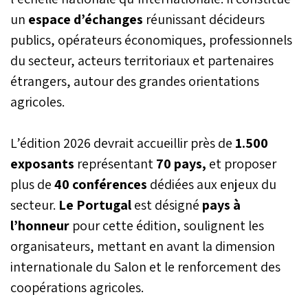
AgriTech les plus matures.
un
espace d’échanges
Startups, entrepreneurs et
réunissant décideurs
développeurs sont invités
publics, opérateurs économiques, professionnels
à démontrer, au SIAM
du secteur, acteurs territoriaux et partenaires
2026, la valeur de leurs
innovations devant
étrangers, autour des grandes orientations
professionnels,
agricoles.
investisseurs et décideurs.
La date limite de dépôt
des candidatures est fixée
L’édition 2026 devrait accueillir près de
1.500
au 9 mars 2026.
exposants
représentant
70 pays,
et proposer
plus de
40 conférences
dédiées aux enjeux du
secteur.
Le Portugal
est désigné
pays à
l’honneur
pour cette édition, soulignent les
organisateurs, mettant en avant la dimension
internationale du Salon et le renforcement des
coopérations agricoles.