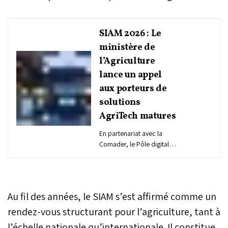
SIAM 2026 : Le
ministère de
l’Agriculture
lance un appel
aux porteurs de
solutions
AgriTech matures
En partenariat avec la
Comader, le Pôle digital
du ministère de
l’Agriculture lance
« Featured AgriTech
Solution », un appel à
Au fil des années, le SIAM s’est affirmé comme un
manifestation d’intérêt
international pour mettre
rendez-vous structurant pour l’agriculture, tant à
en lumière les solutions
l’échelle nationale qu’internationale. Il constitue