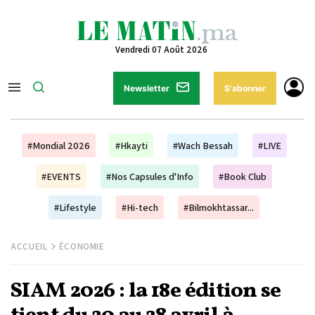
Vendredi 07 Août 2026
Newsletter
S'abonner
#Mondial 2026
#Hkayti
#Wach Bessah
#LIVE
#EVENTS
#Nos Capsules d'Info
#Book Club
#Lifestyle
#Hi-tech
#Bilmokhtassar...
ACCUEIL
ÉCONOMIE
SIAM 2026 : la 18e édition se