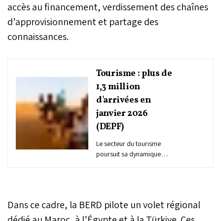
accès au financement, verdissement des chaînes
d’approvisionnement et partage des
connaissances.
Tourisme : plus de
1,3 million
d'arrivées en
janvier 2026
(DEPF)
Le secteur du tourisme
poursuit sa dynamique
haussière en ce début
d'année 2026, avec plus
de 1,3 million d'arrivées
enregistrées en janvier, en
Dans ce cadre, la BERD pilote un volet régional
hausse de 3%, selon la
Direction des études et
dédié au Maroc, à l’Égypte et à la Türkiye. Ces