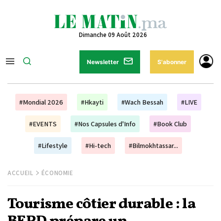
Dimanche 09 Août 2026
Newsletter
S'abonner
#Mondial 2026
#Hkayti
#Wach Bessah
#LIVE
#EVENTS
#Nos Capsules d'Info
#Book Club
#Lifestyle
#Hi-tech
#Bilmokhtassar...
ACCUEIL
ÉCONOMIE
Tourisme côtier durable : la