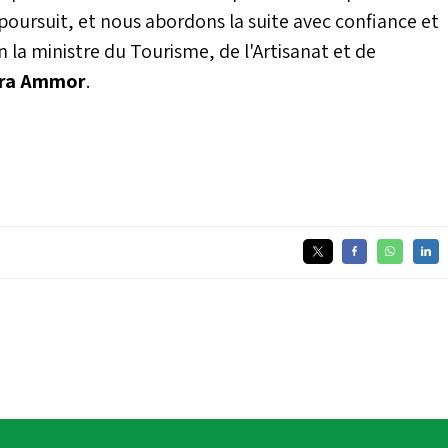
poursuit, et nous abordons la suite avec confiance et
 réglementaire,
, signer de nouveaux
 la ministre du Tourisme, de l'Artisanat et de
 de la feuille de
hra Ammor
.
 le ministère semble
 en ligne de mire une
ités du Maroc, de sa
s aussi des événements
ment la CAN 2025 et la
n.