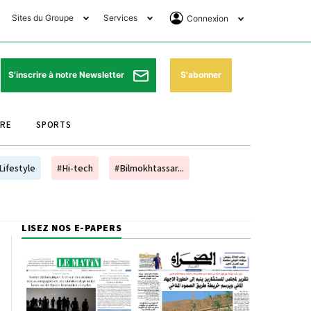
Sites du Groupe
Services
Connexion
lub Avantages
Horaires de prières
Se Connecter
e Matin Sports
Pharmacies de garde
Abonnement
S'abonner
S'inscrire à notre Newsletter
ssahraa
Météo
Archives ePaper
URE
SPORTS
e Matin Store
Programme TV
e Matin Annonces
Cinéma
Lifestyle
#Hi-tech
#Bilmokhtassar...
es Imprimeries du
Horaires de train
atin
Bourse
LISEZ NOS E-PAPERS
orocco Today Forum
ookclub