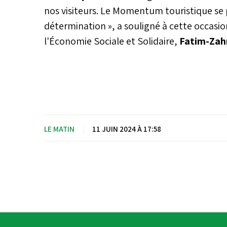
nos visiteurs. Le Momentum touristique se 
d’hébergement par une réforme
renforcer la desserte aérienne
détermination », a souligné à cette occasion
contrats d’application régionaux
l'Économie Sociale et Solidaire,
Fatim-Za
route… autant de chantiers que
déterminé à mener à bien, avec
offre à la hauteur des potential
culture et de son histoire, mai
sportifs majeurs à venir, notam
Coupe du monde 2030. Entretie
LE MATIN
|
11 JUIN 2024 À 17:58