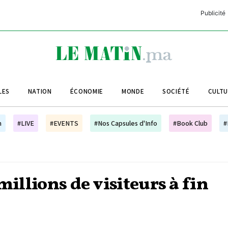
Publicité
C
L
A
LES
NATION
ÉCONOMIE
MONDE
SOCIÉTÉ
CULT
L
L
h
#LIVE
#EVENTS
#Nos Capsules d'Info
#Book Club
#
L
M
M
millions de visiteurs à fin
B