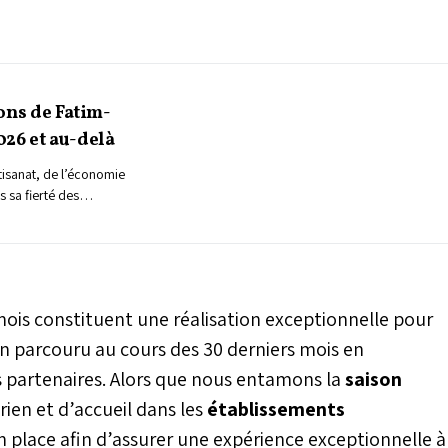
ons de Fatim-
26 et au-delà
rtisanat, de l’économie
s sa fierté des
 secteur durant les 30
t Akhannouch. Fatim-
ecords absolus» en
es en devises. Mais la
rêter en si bon chemin
ois constituent une réalisation exceptionnelle pour
utrement plus ambitieux
a tête de ce secteur
n parcouru au cours des 30 derniers mois en
Maroc. Attirer un
os partenaires. Alors que nous entamons la
saison
taires chaque année
rien et d’accueil dans les
établissements
pagnement et le
elopper l’offre
place afin d’assurer une expérience exceptionnelle à
er l’offre