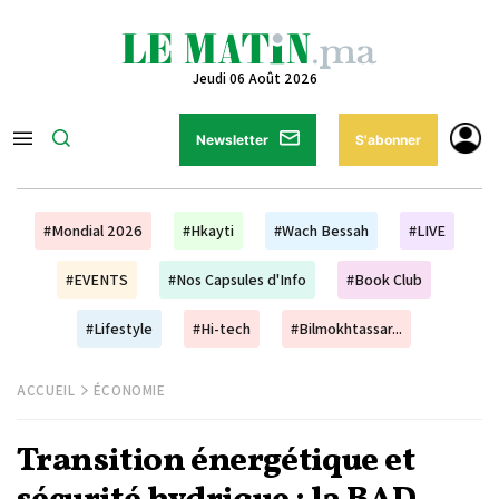
Jeudi 06 Août 2026
Newsletter
S'abonner
#Mondial 2026
#Hkayti
#Wach Bessah
#LIVE
#EVENTS
#Nos Capsules d'Info
#Book Club
#Lifestyle
#Hi-tech
#Bilmokhtassar...
ACCUEIL
ÉCONOMIE
Transition énergétique et