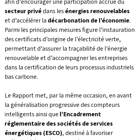
afin d’encourager une participation accrue du
ajoutée, cette dynamique
secteur privé
dans les
énergies renouvelables
s’inscrit dans un contexte
de stabilisation
et d’accélérer la
décarbonation de l’économie
.
macroéconomique,
Parmi les principales mesures figure l’instauration
marqué notamment par
une inflation maîtrisée et
des certificats d’origine de l’électricité verte,
des équilibres extérieurs
permettant d’assurer la traçabilité de l’énergie
relativement contenus.
renouvelable et d’accompagner les entreprises
dans la certification de leurs processus industriels
bas carbone.
Le Rapport met, par la même occasion, en avant
la généralisation progressive des compteurs
intelligents ainsi que
l’Encadrement
réglementaire des sociétés de services
énergétiques (ESCO)
, destiné à favoriser