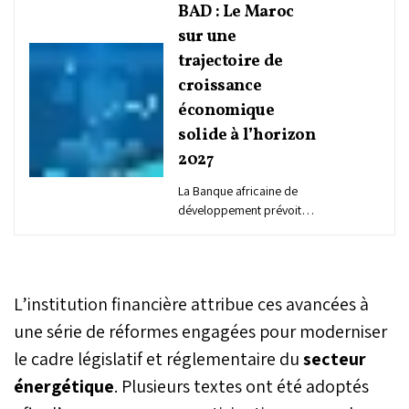
BAD : Le Maroc
sur une
trajectoire de
croissance
économique
solide à l’horizon
2027
La Banque africaine de
développement prévoit
une consolidation de la
croissance marocaine à
4% en 2026, puis 4,3% en
2027, après 4,4% en
L’institution financière attribue ces avancées à
2025. Portée par le
rebond agricole, les
une série de réformes engagées pour moderniser
investissements publics, le
le cadre législatif et réglementaire du
secteur
tourisme et les
énergétique
. Plusieurs textes ont été adoptés
exportations industrielles
à plus haute valeur