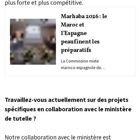
plus forte et plus compétitive.
Marhaba 2026 : le
Maroc et
l’Espagne
peaufinent les
préparatifs
La Commission mixte
maroco-espagnole de
transit s'est réunie,
mercredi à Tanger, sous la
co-présidence de Khalid
Zerouali, wali, directeur
Travaillez-vous actuellement sur des projets
de la Migration et de la
surveillance des
spécifiques en collaboration avec le ministère
frontières, et Virginia
de tutelle ?
Barcones Sanz, secrétaire
générale espagnole de la
Protection civile et des
Notre collaboration avec le ministère est
urgences au ministère de