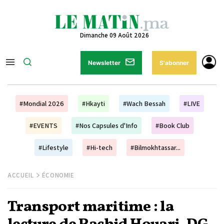
Dimanche 09 Août 2026
Newsletter
S'abonner
#Mondial 2026
#Hkayti
#Wach Bessah
#LIVE
#EVENTS
#Nos Capsules d'Info
#Book Club
#Lifestyle
#Hi-tech
#Bilmokhtassar...
ACCUEIL
ÉCONOMIE
Transport maritime : la