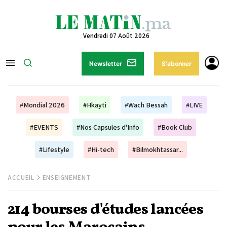
Vendredi 07 Août 2026
Newsletter
S'abonner
#Mondial 2026
#Hkayti
#Wach Bessah
#LIVE
#EVENTS
#Nos Capsules d'Info
#Book Club
#Lifestyle
#Hi-tech
#Bilmokhtassar...
ACCUEIL
ENSEIGNEMENT
214 bourses d'études lancées