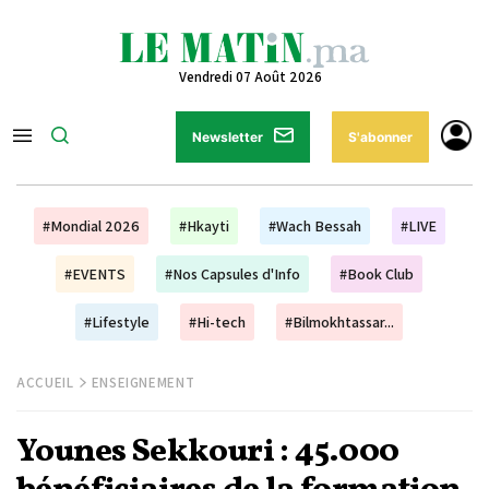
Vendredi 07 Août 2026
Newsletter
S'abonner
#Mondial 2026
#Hkayti
#Wach Bessah
#LIVE
#EVENTS
#Nos Capsules d'Info
#Book Club
#Lifestyle
#Hi-tech
#Bilmokhtassar...
ACCUEIL
ENSEIGNEMENT
Younes Sekkouri : 45.000