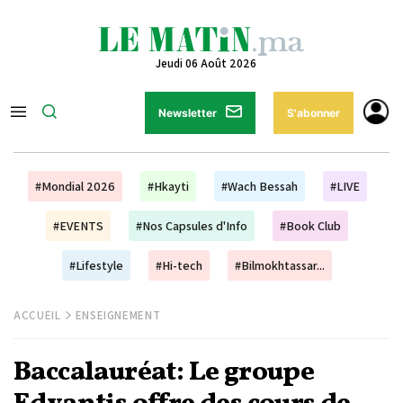
Jeudi 06 Août 2026
Newsletter
S'abonner
#Mondial 2026
#Hkayti
#Wach Bessah
#LIVE
#EVENTS
#Nos Capsules d'Info
#Book Club
#Lifestyle
#Hi-tech
#Bilmokhtassar...
ACCUEIL
ENSEIGNEMENT
Baccalauréat: Le groupe