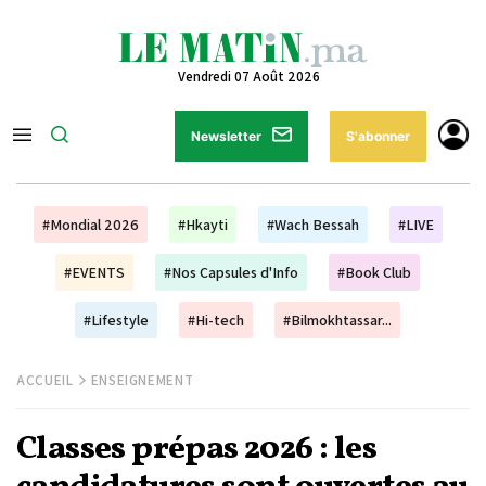
Vendredi 07 Août 2026
Newsletter
S'abonner
#Mondial 2026
#Hkayti
#Wach Bessah
#LIVE
#EVENTS
#Nos Capsules d'Info
#Book Club
#Lifestyle
#Hi-tech
#Bilmokhtassar...
ACCUEIL
ENSEIGNEMENT
Classes prépas 2026 : les