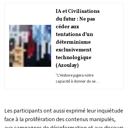
IA et Civilisations
du futur : Ne pas
céder aux
tentations d’un
déterminisme
exclusivement
technologique
(Azoulay)
''L’Histoire jugera notre
capacité à donner du sens
à la puissance des
technologies, marqueur
pérenne et récurent de
l’histoire de l’humanité'', a
Les participants ont aussi exprimé leur inquiétude
déclaré, lundi à Fès, M.
André Azoulay, Conseiller
face à la prolifération des contenus manipulés,
de S.M. le Roi, en
aux campagnes de désinformation et aux discours