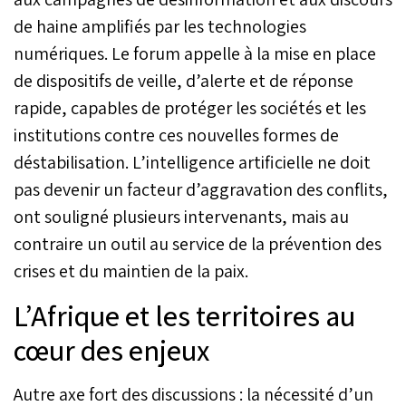
ouverture des travaux des
de haine amplifiés par les technologies
Rencontres de l’Université
EUROMED dédiées cette
numériques. Le forum appelle à la mise en place
année à la place de
de dispositifs de veille, d’alerte et de réponse
"l’humain face à
l’Intelligence Artificielle".
rapide, capables de protéger les sociétés et les
institutions contre ces nouvelles formes de
déstabilisation. L’intelligence artificielle ne doit
pas devenir un facteur d’aggravation des conflits,
ont souligné plusieurs intervenants, mais au
contraire un outil au service de la prévention des
crises et du maintien de la paix.
L’Afrique et les territoires au
cœur des enjeux
Autre axe fort des discussions : la nécessité d’un