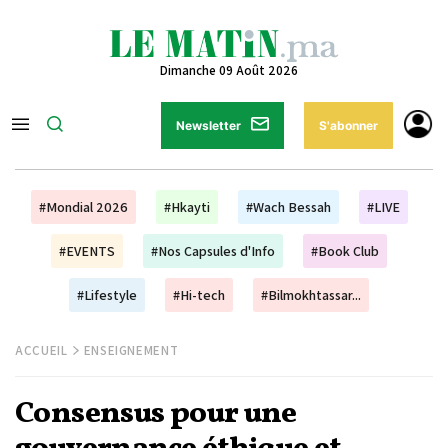
Dimanche 09 Août 2026
Newsletter
S'abonner
#Mondial 2026
#Hkayti
#Wach Bessah
#LIVE
#EVENTS
#Nos Capsules d'Info
#Book Club
#Lifestyle
#Hi-tech
#Bilmokhtassar...
ACCUEIL
ENSEIGNEMENT
Consensus pour une