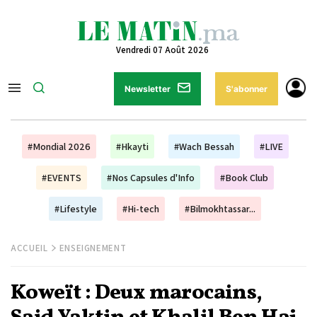
Vendredi 07 Août 2026
Newsletter
S'abonner
#Mondial 2026
#Hkayti
#Wach Bessah
#LIVE
#EVENTS
#Nos Capsules d'Info
#Book Club
#Lifestyle
#Hi-tech
#Bilmokhtassar...
ACCUEIL
ENSEIGNEMENT
Koweït : Deux marocains,