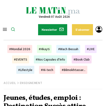
Vendredi 07 Août 2026
Newsletter
S'abonner
#Mondial 2026
#Hkayti
#Wach Bessah
#LIVE
#EVENTS
#Nos Capsules d'Info
#Book Club
#Lifestyle
#Hi-tech
#Bilmokhtassar...
ACCUEIL
ENSEIGNEMENT
Jeunes, études, emploi :