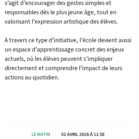
s’agit d’encourager des gestes simples et
régionale du groupe
responsables dès le plus jeune âge, tout en
japonais Epson,
l’entreprise s’inscrit ainsi
valorisant l’expression artistique des élèves.
dans les actions de
solidarité mobilisant des
acteurs privés aux côtés
À travers ce type d’initiative, l’école devient aussi
du tissu associatif.
un espace d’apprentissage concret des enjeux
actuels, où les élèves peuvent s’impliquer
directement et comprendre l’impact de leurs
actions au quotidien.
LE MATIN
|
02 AVRIL 2026 À 11:58