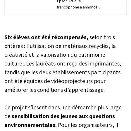
Epson Afrique
francophone a annoncé
une action de soutien aux
populations touchées par
les récentes inondations
au Maroc, menée en
Six élèves ont été récompensés,
selon trois
partenariat avec
l’association Yallah
critères : l’utilisation de matériaux recyclés, la
Nete3awnou. L’initiative
créativité et la valorisation du patrimoine
vise à contribuer aux
culturel. Les lauréats ont reçu des imprimantes,
opérations d’aide
déployées sur le terrain au
tandis que les deux établissements participants
profit des familles
ont été équipés de vidéoprojecteurs pour
sinistrées dans les zones
les plus affectées par les
améliorer les conditions d’apprentissage.
fortes pluies. Elle intervient
dans un contexte marqué
par des dégâts matériels
Ce projet s’inscrit dans une démarche plus large
importants et des besoins
de
sensibilisation des jeunes aux questions
sociaux urgents liés aux
environnementales.
Pour les organisateurs, il
déplacements de
plusieurs ménages. Filiale