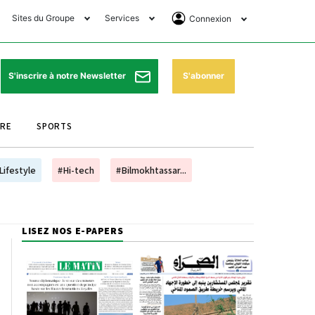
Sites du Groupe
Services
Connexion
lub Avantages
Horaires de prières
Se Connecter
e Matin Sports
Pharmacies de garde
Abonnement
S'abonner
S'inscrire à notre Newsletter
ssahraa
Météo
Archives ePaper
URE
SPORTS
e Matin Store
Programme TV
e Matin Annonces
Cinéma
Lifestyle
#Hi-tech
#Bilmokhtassar...
es Imprimeries du
Horaires de train
atin
Bourse
LISEZ NOS E-PAPERS
orocco Today Forum
ookclub