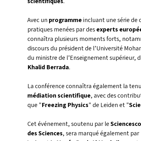
scientifiques
.
Avec un
programme
incluant une série de c
pratiques menées par des
experts europé
connaîtra plusieurs moments forts, notamme
discours du président de l’Université Mo
du ministre de l’Enseignement supérieur, de
Khalid Berrada
.
La conférence connaîtra également la tenue
médiation scientifique
, avec des contrib
que "
Freezing Physics
" de Leiden et "
Sci
Cet événement, soutenu par le
Sciencesc
des Sciences
, sera marqué également par l