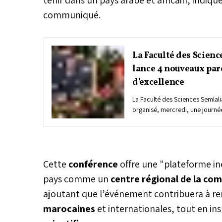
communiqué.
La Faculté des Scienc
lance 4 nouveaux par
d'excellence
La Faculté des Sciences Semlal
organisé, mercredi, une journé
dédiée à la présentation de no
filières d'excellence et ce, en p
prochaine saison académique d
d’enseignement supérieur.
Cette
conférence
offre une "plateforme in
pays comme un
centre régional de la co
ajoutant que l’événement contribuera à renf
marocaines
et internationales, tout en in