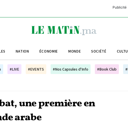
Publicité
C
L
A
LES
NATION
ÉCONOMIE
MONDE
SOCIÉTÉ
CULT
L
L
h
#LIVE
#EVENTS
#Nos Capsules d'Info
#Book Club
#
L
M
M
bat, une première en
B
nde arabe