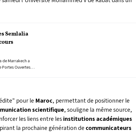
es Semlalia
cours
ia de Marrakech a
e Portes Ouvertes
uveaux parcours et
réparation de la
e cet établissement
édite" pour le
Maroc
, permettant de positionner le
mmunication scientifique
, souligne la même source,
orcer les liens entre les
institutions académiques
spirant la prochaine génération de
communicateurs