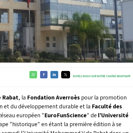
SUIVEZ-NOUS SUR NOTRE CHAÎNE WHATSAPP
e Rabat
, la
Fondation Averroès
pour la promotion
ion et du développement durable et la
Faculté des
 Réseau européen "
EuroFunScience
" de
l’Université
e "historique" en étant la première édition à se
que samedi l’Université Mohammed V de Rabat dans un