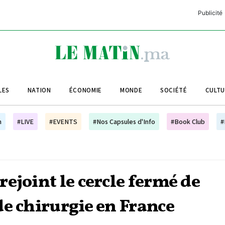
Publicité
C
L
A
LES
NATION
ÉCONOMIE
MONDE
SOCIÉTÉ
CULT
L
L
h
#LIVE
#EVENTS
#Nos Capsules d'Info
#Book Club
#
L
M
M
ejoint le cercle fermé de
B
de chirurgie en France