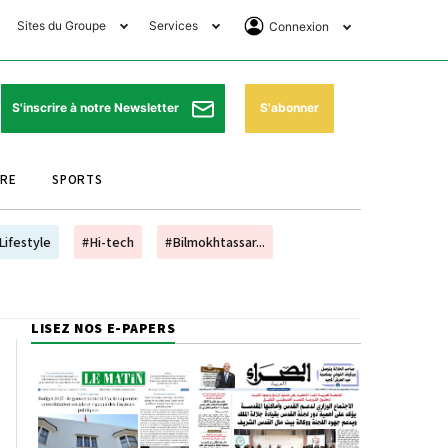
Sites du Groupe
Services
Connexion
lub Avantages
Horaires de prières
Se Connecter
e Matin Sports
Pharmacies de garde
Abonnement
S'abonner
S'inscrire à notre Newsletter
ssahraa
Météo
Archives ePaper
URE
SPORTS
e Matin Store
Programme TV
e Matin Annonces
Cinéma
Lifestyle
#Hi-tech
#Bilmokhtassar...
es Imprimeries du
Horaires de train
atin
Bourse
LISEZ NOS E-PAPERS
orocco Today Forum
ookclub