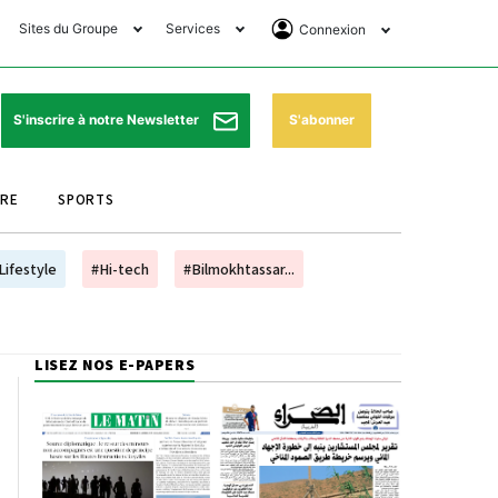
Sites du Groupe
Services
Connexion
lub Avantages
Horaires de prières
Se Connecter
e Matin Sports
Pharmacies de garde
Abonnement
S'abonner
S'inscrire à notre Newsletter
ssahraa
Météo
Archives ePaper
URE
SPORTS
e Matin Store
Programme TV
e Matin Annonces
Cinéma
Lifestyle
#Hi-tech
#Bilmokhtassar...
es Imprimeries du
Horaires de train
atin
Bourse
LISEZ NOS E-PAPERS
orocco Today Forum
ookclub