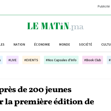
Publicité
C
L
A
LES
NATION
ÉCONOMIE
MONDE
SOCIÉTÉ
CULT
L
L
h
#LIVE
#EVENTS
#Nos Capsules d'Info
#Book Club
#
L
M
M
près de 200 jeunes
B
 la première édition de