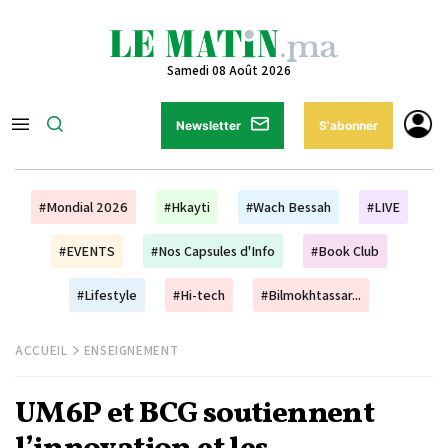
Samedi 08 Août 2026
Newsletter
S'abonner
#Mondial 2026
#Hkayti
#Wach Bessah
#LIVE
#EVENTS
#Nos Capsules d'Info
#Book Club
#Lifestyle
#Hi-tech
#Bilmokhtassar...
ACCUEIL
ENSEIGNEMENT
UM6P et BCG soutiennent