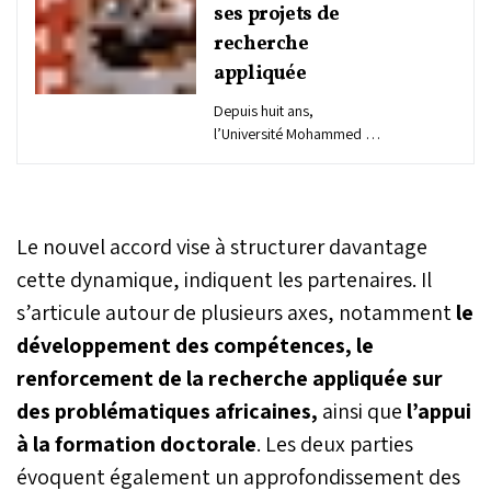
ses projets de
recherche
appliquée
Depuis huit ans,
l’Université Mohammed VI
Polytechnique (UM6P)
accueille des chercheurs
du programme Fulbright
dans le cadre de ses
Le nouvel accord vise à structurer davantage
activités de recherche et
d’enseignement. Plus de
cette dynamique, indiquent les partenaires. Il
trente boursiers ont
s’articule autour de plusieurs axes, notamment
le
contribué à des travaux
développement des compétences, le
couvrant plusieurs
disciplines, avec des
renforcement de la recherche appliquée sur
applications concrètes
des problématiques africaines,
ainsi que
l’appui
dans des domaines
comme l’intelligence
à la formation doctorale
. Les deux parties
artificielle, l’agriculture ou
évoquent également un approfondissement des
la gestion de l’eau, en lien