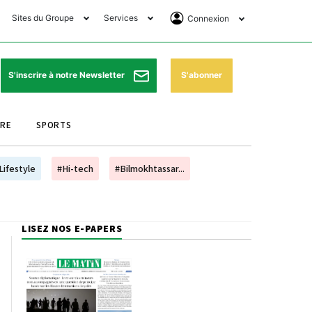
Sites du Groupe
Services
Connexion
lub Avantages
Horaires de prières
Se Connecter
e Matin Sports
Pharmacies de garde
Abonnement
S'abonner
S'inscrire à notre Newsletter
ssahraa
Météo
Archives ePaper
URE
SPORTS
e Matin Store
Programme TV
e Matin Annonces
Cinéma
Lifestyle
#Hi-tech
#Bilmokhtassar...
es Imprimeries du
Horaires de train
atin
Bourse
LISEZ NOS E-PAPERS
orocco Today Forum
ookclub