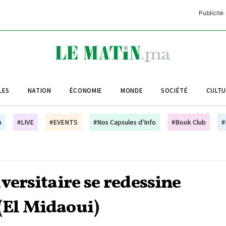
Publicité
C
L
A
LES
NATION
ÉCONOMIE
MONDE
SOCIÉTÉ
CULT
L
L
h
#LIVE
#EVENTS
#Nos Capsules d'Info
#Book Club
#
L
M
M
versitaire se redessine
B
 (El Midaoui)