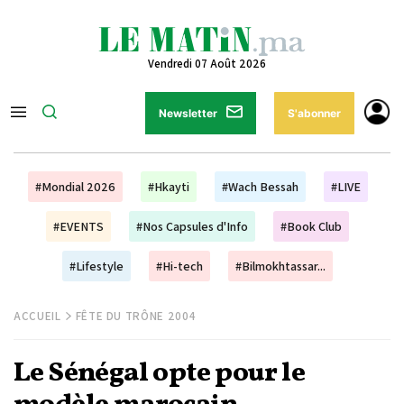
Vendredi 07 Août 2026
Newsletter
S'abonner
#Mondial 2026
#Hkayti
#Wach Bessah
#LIVE
#EVENTS
#Nos Capsules d'Info
#Book Club
#Lifestyle
#Hi-tech
#Bilmokhtassar...
ACCUEIL
FÊTE DU TRÔNE 2004
Le Sénégal opte pour le