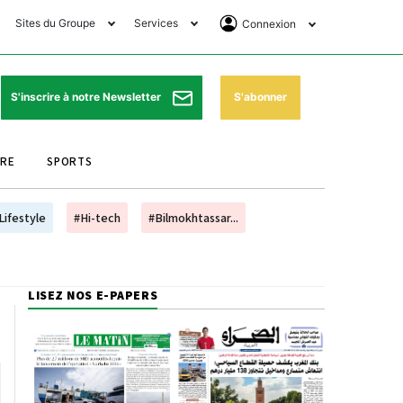
Sites du Groupe
Services
Connexion
lub Avantages
Horaires de prières
Se Connecter
e Matin Sports
Pharmacies de garde
Abonnement
S'abonner
S'inscrire à notre Newsletter
ssahraa
Météo
Archives ePaper
URE
SPORTS
e Matin Store
Programme TV
e Matin Annonces
Cinéma
Lifestyle
#Hi-tech
#Bilmokhtassar...
es Imprimeries du
Horaires de train
atin
Bourse
LISEZ NOS E-PAPERS
orocco Today Forum
ookclub