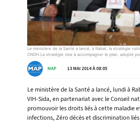
tratégie nationale sur les droits humains et le VIH-Sida, en partenariat a
, adopté pour la lutte durant la période 2012-2016. Ph : MAP
MAP
|
13 MAI 2014 À 08:05
Le ministère de la Santé a lancé, lundi à Rab
VIH-Sida, en partenariat avec le Conseil na
promouvoir les droits liés à cette maladie et
infections, Zéro décès et discrimination liés