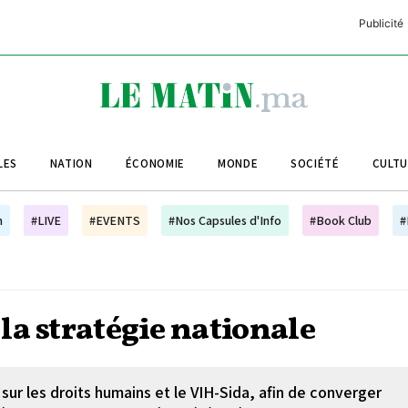
Publicité
C
L
A
LES
NATION
ÉCONOMIE
MONDE
SOCIÉTÉ
CULT
L
L
h
#LIVE
#EVENTS
#Nos Capsules d'Info
#Book Club
#
L
M
M
la stratégie nationale
B
ur les droits humains et le VIH-Sida, afin de converger