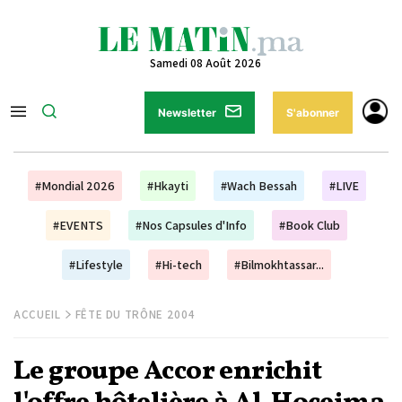
Samedi 08 Août 2026
Newsletter
S'abonner
#Mondial 2026
#Hkayti
#Wach Bessah
#LIVE
#EVENTS
#Nos Capsules d'Info
#Book Club
#Lifestyle
#Hi-tech
#Bilmokhtassar...
ACCUEIL
FÊTE DU TRÔNE 2004
Le groupe Accor enrichit