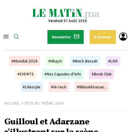
Vendredi 07 Août 2026
Newsletter
S'abonner
#Mondial 2026
#Hkayti
#Wach Bessah
#LIVE
#EVENTS
#Nos Capsules d'Info
#Book Club
#Lifestyle
#Hi-tech
#Bilmokhtassar...
ACCUEIL
FÊTE DU TRÔNE 2004
Guilloul et Adarzane