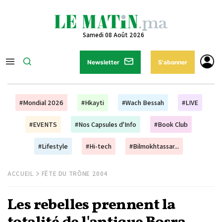
Samedi 08 Août 2026
Newsletter
S'abonner
#Mondial 2026
#Hkayti
#Wach Bessah
#LIVE
#EVENTS
#Nos Capsules d'Info
#Book Club
#Lifestyle
#Hi-tech
#Bilmokhtassar...
ACCUEIL
FÊTE DU TRÔNE 2004
Les rebelles prennent la