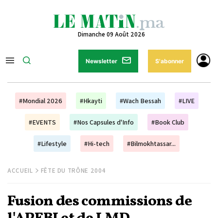
Dimanche 09 Août 2026
Newsletter
S'abonner
#Mondial 2026
#Hkayti
#Wach Bessah
#LIVE
#EVENTS
#Nos Capsules d'Info
#Book Club
#Lifestyle
#Hi-tech
#Bilmokhtassar...
ACCUEIL
FÊTE DU TRÔNE 2004
Fusion des commissions de