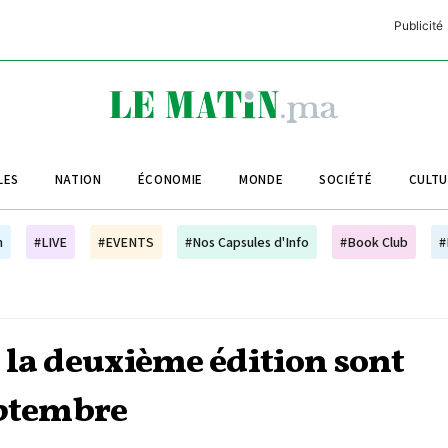
Publicité
C
L
A
LES
NATION
ÉCONOMIE
MONDE
SOCIÉTÉ
CULT
L
L
h
#LIVE
#EVENTS
#Nos Capsules d'Info
#Book Club
#
L
M
M
 la deuxième édition sont
B
eptembre