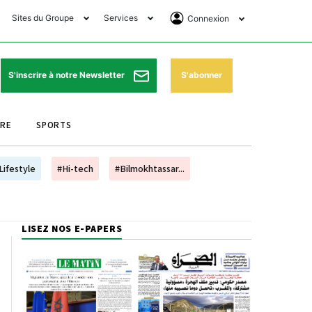
Sites du Groupe
Services
Connexion
lub Avantages
Horaires de prières
Se Connecter
e Matin Sports
Pharmacies de garde
Abonnement
S'abonner
S'inscrire à notre Newsletter
ssahraa
Météo
Archives ePaper
URE
SPORTS
e Matin Store
Programme TV
e Matin Annonces
Cinéma
Lifestyle
#Hi-tech
#Bilmokhtassar...
es Imprimeries du
Horaires de train
atin
Bourse
LISEZ NOS E-PAPERS
orocco Today Forum
ookclub