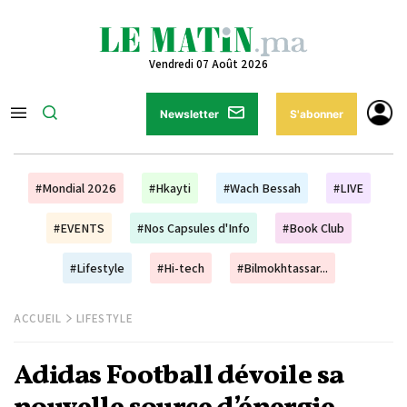
Vendredi 07 Août 2026
Newsletter
S'abonner
#Mondial 2026
#Hkayti
#Wach Bessah
#LIVE
#EVENTS
#Nos Capsules d'Info
#Book Club
#Lifestyle
#Hi-tech
#Bilmokhtassar...
ACCUEIL
LIFESTYLE
Adidas Football dévoile sa