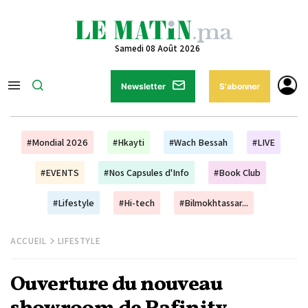
Samedi 08 Août 2026
Newsletter
S'abonner
#Mondial 2026
#Hkayti
#Wach Bessah
#LIVE
#EVENTS
#Nos Capsules d'Info
#Book Club
#Lifestyle
#Hi-tech
#Bilmokhtassar...
ACCUEIL
LIFESTYLE
Ouverture du nouveau