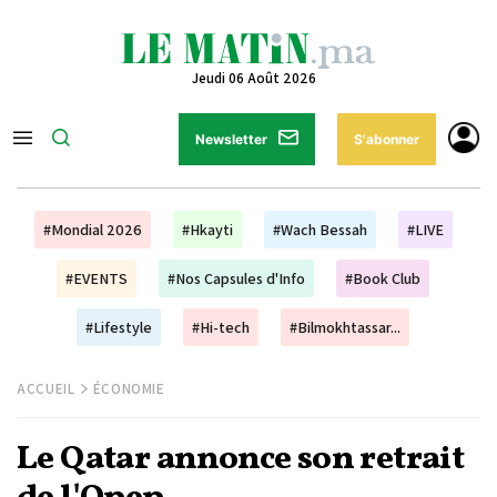
Jeudi 06 Août 2026
Newsletter
S'abonner
#Mondial 2026
#Hkayti
#Wach Bessah
#LIVE
#EVENTS
#Nos Capsules d'Info
#Book Club
#Lifestyle
#Hi-tech
#Bilmokhtassar...
ACCUEIL
ÉCONOMIE
Le Qatar annonce son retrait