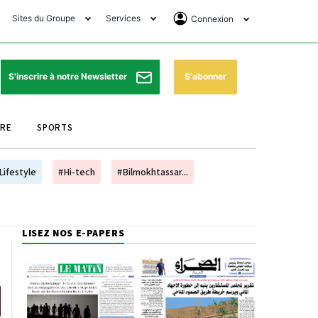
Sites du Groupe
Services
Connexion
lub Avantages
Horaires de prières
Se Connecter
e Matin Sports
Pharmacies de garde
Abonnement
S'abonner
S'inscrire à notre Newsletter
ssahraa
Météo
Archives ePaper
URE
SPORTS
e Matin Store
Programme TV
e Matin Annonces
Cinéma
Lifestyle
#Hi-tech
#Bilmokhtassar...
es Imprimeries du
Horaires de train
atin
Bourse
LISEZ NOS E-PAPERS
orocco Today Forum
ookclub