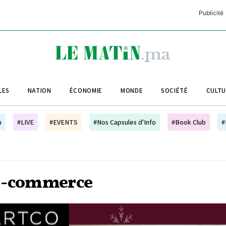
Publicité
C
L
A
LES
NATION
ÉCONOMIE
MONDE
SOCIÉTÉ
CULT
L
L
h
#LIVE
#EVENTS
#Nos Capsules d'Info
#Book Club
#
L
M
M
 e-commerce
B